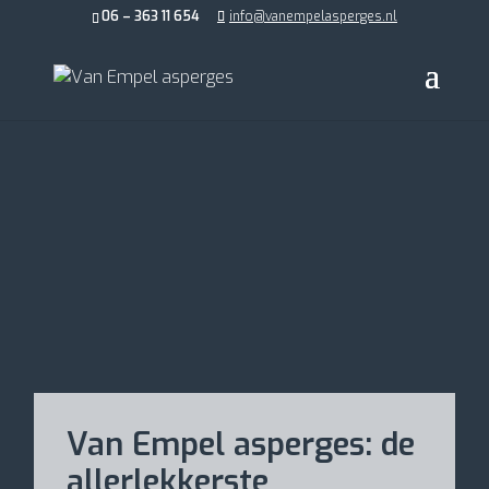
06 – 363 11 654
info@vanempelasperges.nl
Van Empel asperges: de
allerlekkerste